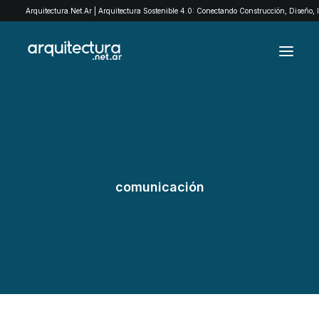
Arquitectura.Net.Ar | Arquitectura Sostenible 4.0: Conectando Construcción, Diseño,
ARCHIVO
EXPLORÁ POR CATEGORÍAS
QUIENES SOMOS
comunicación
EXPOMADERA
CONTACTO
SEARCH