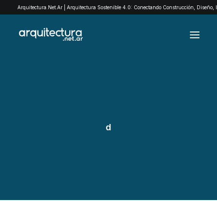
Arquitectura.Net.Ar | Arquitectura Sostenible 4.0: Conectando Construcción, Diseño,
ARCHIVO
EXPLORÁ POR CATEGORÍAS
QUIENES SOMOS
d
EXPOMADERA
CONTACTO
SEARCH