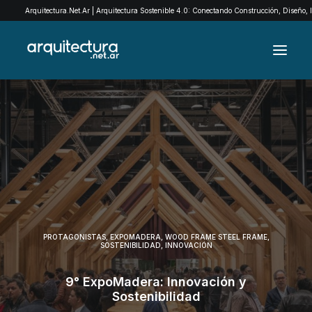
Arquitectura.Net.Ar | Arquitectura Sostenible 4.0: Conectando Construcción, Diseño,
ARCHIVO
EXPLORÁ POR CATEGORÍAS
QUIENES SOMOS
EXPOMADERA
CONTACTO
PROTAGONISTAS
,
EXPOMADERA
,
WOOD FRAME STEEL FRAME
,
SOSTENIBILIDAD
,
INNOVACIÓN
SEARCH
9° ExpoMadera: Innovación y
Sostenibilidad