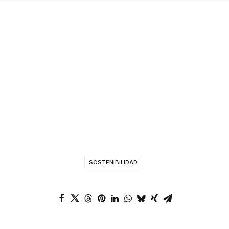
This content is blocked. Please
review your
Privacy Settings
.
SOSTENIBILIDAD