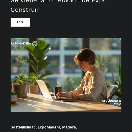
Se viene la 10° edición de Expo
Construir
LEER
Sostenibilidad
,
ExpoMadera
,
Madera
,