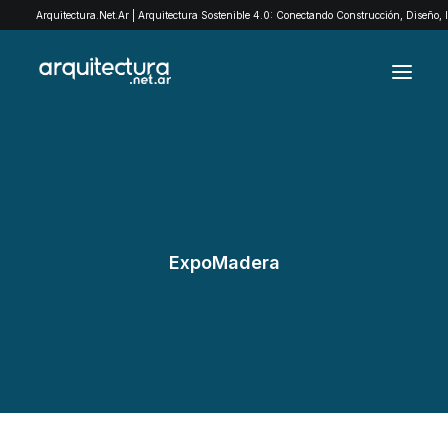
Arquitectura.Net.Ar | Arquitectura Sostenible 4.0: Conectando Construcción, Diseño,
ARCHIVO
EXPLORÁ POR CATEGORÍAS
QUIENES SOMOS
ExpoMadera
EXPOMADERA
CONTACTO
SEARCH