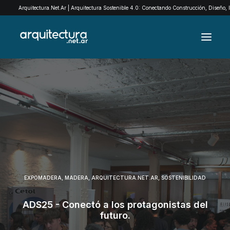
Arquitectura.Net.Ar | Arquitectura Sostenible 4.0: Conectando Construcción, Diseño,
ARCHIVO
EXPLORÁ POR CATEGORÍAS
QUIENES SOMOS
EXPOMADERA
CONTACTO
EXPOMADERA
,
MADERA
,
ARQUITECTURA.NET.AR
,
SOSTENIBILIDAD
SEARCH
ADS25 - Conectó a los protagonistas del
futuro.