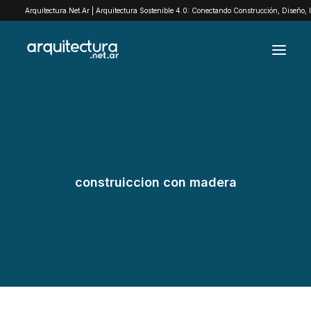
Arquitectura.Net.Ar | Arquitectura Sostenible 4.0: Conectando Construcción, Diseño,
ARCHIVO
EXPLORÁ POR CATEGORÍAS
QUIENES SOMOS
construiccion con madera
EXPOMADERA
CONTACTO
SEARCH