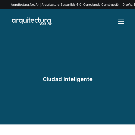
Arquitectura.Net.Ar | Arquitectura Sostenible 4.0: Conectando Construcción, Diseño,
ARCHIVO
EXPLORÁ POR CATEGORÍAS
QUIENES SOMOS
Ciudad Inteligente
EXPOMADERA
CONTACTO
SEARCH