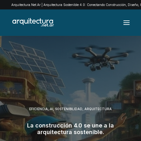
Arquitectura.Net.Ar | Arquitectura Sostenible 4.0: Conectando Construcción, Diseño,
ARCHIVO
EXPLORÁ POR CATEGORÍAS
QUIENES SOMOS
EXPOMADERA
CONTACTO
EFICIENCIA
,
AI
,
SOSTENIBILIDAD
,
ARQUITECTURA
SEARCH
La construcción 4.0 se une a la
arquitectura sostenible.