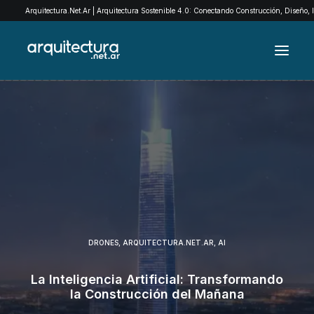
Arquitectura.Net.Ar | Arquitectura Sostenible 4.0: Conectando Construcción, Diseño,
ARCHIVO
EXPLORÁ POR CATEGORÍAS
QUIENES SOMOS
EXPOMADERA
CONTACTO
DRONES
,
ARQUITECTURA.NET.AR
,
AI
SEARCH
La Inteligencia Artificial: Transformando
la Construcción del Mañana