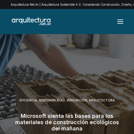
Arquitectura.Net.Ar | Arquitectura Sostenible 4.0: Conectando Construcción, Diseño,
ARCHIVO
EXPLORÁ POR CATEGORÍAS
QUIENES SOMOS
EXPOMADERA
CONTACTO
EFICIENCIA
,
SOSTENIBILIDAD
,
INNOVACIÓN
,
ARQUITECTURA
SEARCH
Microsoft sienta las bases para los
materiales de construcción ecológicos
del mañana