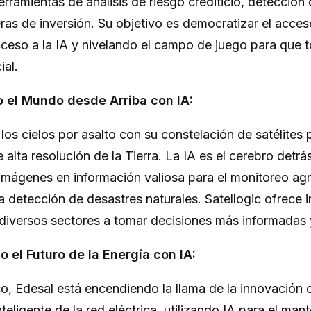
rramientas de análisis de riesgo crediticio, detección
ras de inversión. Su objetivo es democratizar el acceso
ceso a la IA y nivelando el campo de juego para que
ial.
do el Mundo desde Arriba con IA:
los cielos por asalto con su constelación de satélite
alta resolución de la Tierra. La IA es el cerebro detrá
mágenes en información valiosa para el monitoreo agrí
la detección de desastres naturales. Satellogic ofrece
diversos sectores a tomar decisiones más informadas 
o el Futuro de la Energía con IA:
co, Edesal está encendiendo la llama de la innovación 
nteligente de la red eléctrica, utilizando IA para el man