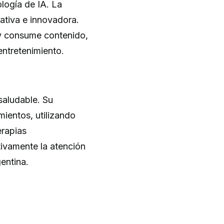
logía de IA. La
ativa e innovadora.
a y consume contenido,
entretenimiento.
 saludable. Su
mientos, utilizando
erapias
ativamente la atención
gentina.