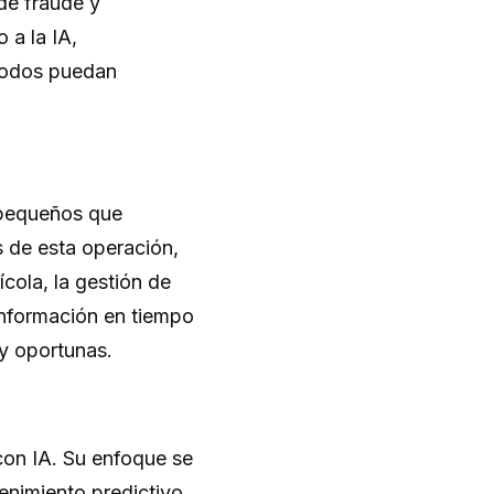
 de fraude y
 a la IA,
 todos puedan
s pequeños que
s de esta operación,
cola, la gestión de
 información en tiempo
y oportunas.
con IA. Su enfoque se
tenimiento predictivo,