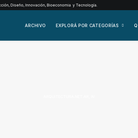
ucción, Diseño, Innovación, Bioeconomia y Tecnología.
ARCHIVO
EXPLORÁ POR CATEGORÍAS
Q
ARQUITECTURA.NET.AR
,
AI