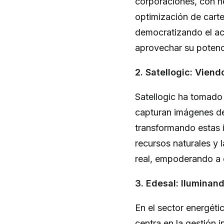
corporaciones, con he
optimización de carte
democratizando el ac
aprovechar su potenc
2. Satellogic: Vien
Satellogic ha tomado 
capturan imágenes de 
transformando estas i
recursos naturales y 
real, empoderando a 
3. Edesal: Iluminand
En el sector energéti
centra en la gestión i